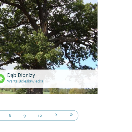
Dąb Dionizy
Warta Bolesławiecka
8
9
10