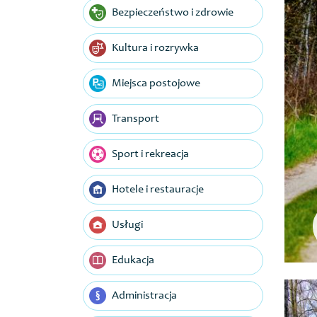
Bezpieczeństwo i zdrowie
Kultura i rozrywka
Miejsca postojowe
Transport
Sport i rekreacja
Hotele i restauracje
Usługi
Edukacja
Administracja