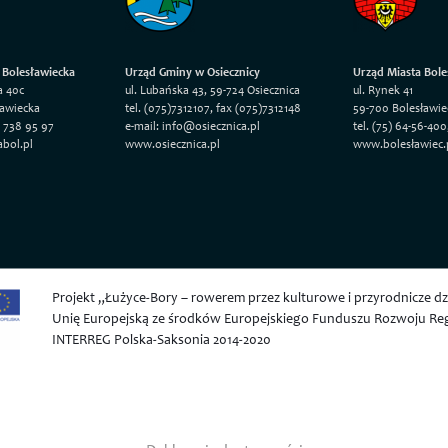
 Bolesławiecka
Urząd Gminy w Osiecznicy
Urząd Miasta Bole
a 40c
ul. Lubańska 43, 59-724 Osiecznica
ul. Rynek 41
ławiecka
tel. (075)7312107, fax (075)7312148
59-700 Bolesławie
5 738 95 97
e-mail: info@osiecznica.pl
tel. (75) 64-56-400
abol.pl
www.osiecznica.pl
www.bolesławiec.
Projekt „Łużyce-Bory – rowerem przez kulturowe i przyrodnicze 
Unię Europejską ze środków Europejskiego Funduszu Rozwoju R
INTERREG Polska-Saksonia 2014-2020