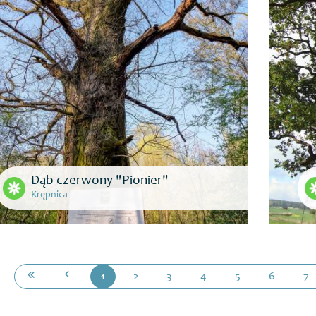
Dąb czerwony "Pionier"
Krępnica
1
2
3
4
5
6
7