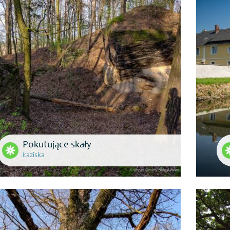
Pokutujące skały
Łaziska