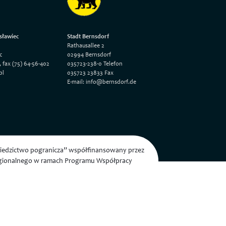
sławiec
Stadt Bernsdorf
Rathausallee 2
c
02994 Bernsdorf
, fax (75) 64-56-402
035723-238-0 Telefon
pl
035723 23833 Fax
E-mail: info@bernsdorf.de
dziedzictwo pogranicza” współfinansowany przez
egionalnego w ramach Programu Współpracy