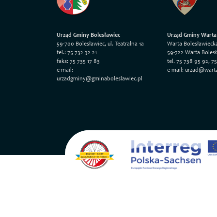
Urząd Gminy Bolesławiec
Urząd Gminy Warta
59-700 Bolesławiec, ul. Teatralna 1a
Warta Bolesławieck
tel.: 75 732 32 21
59-722 Warta Boles
faks: 75 735 17 83
tel. 75 738 95 92, 7
e-mail:
e-mail: urzad@wart
urzadgminy@gminaboleslawiec.pl