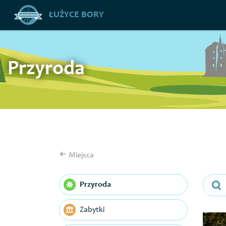
ŁUŻYCE BORY
Przyroda
Miejsca
Przyroda
Zabytki