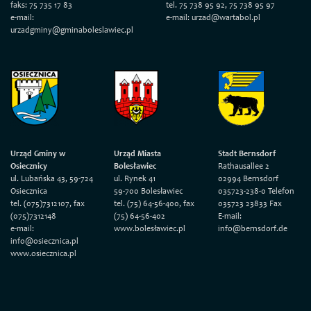
faks: 75 735 17 83
tel. 75 738 95 92, 75 738 95 97
e-mail:
e-mail: urzad@wartabol.pl
urzadgminy@gminaboleslawiec.pl
Urząd Gminy w
Urząd Miasta
Stadt Bernsdorf
Osiecznicy
Bolesławiec
Rathausallee 2
ul. Lubańska 43, 59-724
ul. Rynek 41
02994 Bernsdorf
Osiecznica
59-700 Bolesławiec
035723-238-0 Telefon
tel. (075)7312107, fax
tel. (75) 64-56-400, fax
035723 23833 Fax
(075)7312148
(75) 64-56-402
E-mail:
e-mail:
www.bolesławiec.pl
info@bernsdorf.de
info@osiecznica.pl
www.osiecznica.pl