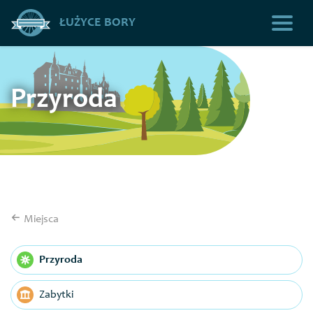
ŁUŻYCE BORY
Przyroda
Miejsca
Przyroda
Zabytki