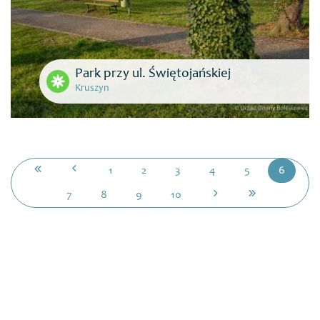
Park przy ul. Świętojańskiej
Kruszyn
1
2
3
4
5
6
7
8
9
10