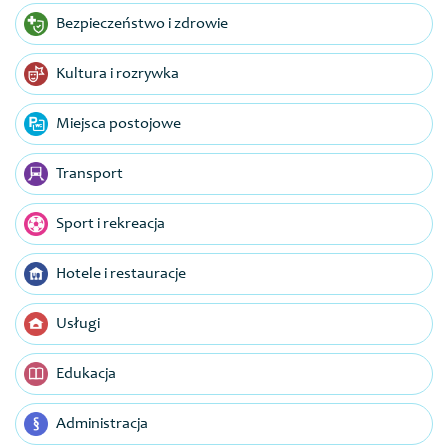
Bezpieczeństwo i zdrowie
Kultura i rozrywka
Miejsca postojowe
Transport
Sport i rekreacja
Hotele i restauracje
Usługi
Edukacja
Administracja