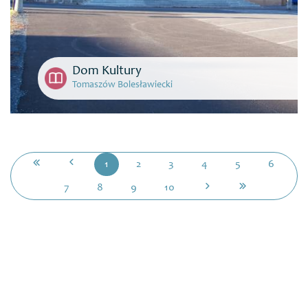
Dom Kultury
Tomaszów Bolesławiecki
1
2
3
4
5
6
7
8
9
10