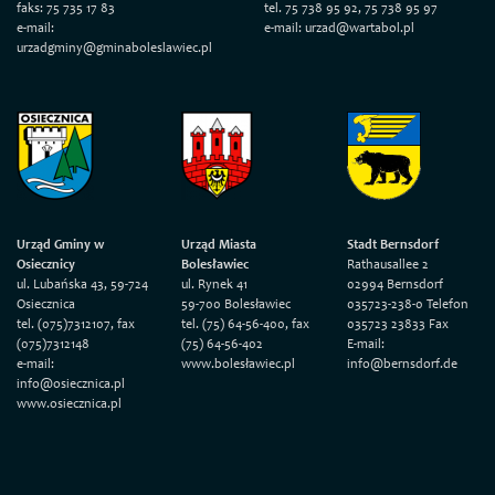
faks: 75 735 17 83
tel. 75 738 95 92, 75 738 95 97
e-mail:
e-mail: urzad@wartabol.pl
urzadgminy@gminaboleslawiec.pl
Urząd Gminy w
Urząd Miasta
Stadt Bernsdorf
Osiecznicy
Bolesławiec
Rathausallee 2
ul. Lubańska 43, 59-724
ul. Rynek 41
02994 Bernsdorf
Osiecznica
59-700 Bolesławiec
035723-238-0 Telefon
tel. (075)7312107, fax
tel. (75) 64-56-400, fax
035723 23833 Fax
(075)7312148
(75) 64-56-402
E-mail:
e-mail:
www.bolesławiec.pl
info@bernsdorf.de
info@osiecznica.pl
www.osiecznica.pl