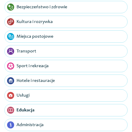
Bezpieczeństwo i zdrowie
Kultura i rozrywka
Miejsca postojowe
Transport
Sport i rekreacja
Hotele i restauracje
Usługi
Edukacja
Administracja