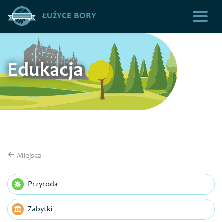
ŁUŻYCE BORY
Edukacja
Miejsca
Przyroda
Zabytki