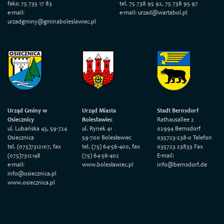
faks: 75 735 17 83
tel. 75 738 95 92, 75 738 95 97
e-mail:
e-mail: urzad@wartabol.pl
urzadgminy@gminaboleslawiec.pl
Urząd Gminy w
Urząd Miasta
Stadt Bernsdorf
Osiecznicy
Bolesławiec
Rathausallee 2
ul. Lubańska 43, 59-724
ul. Rynek 41
02994 Bernsdorf
Osiecznica
59-700 Bolesławiec
035723-238-0 Telefon
tel. (075)7312107, fax
tel. (75) 64-56-400, fax
035723 23833 Fax
(075)7312148
(75) 64-56-402
E-mail:
e-mail:
www.bolesławiec.pl
info@bernsdorf.de
info@osiecznica.pl
www.osiecznica.pl