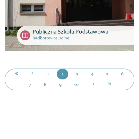
Publiczna Szkoła Podstawowa
Raciborowice Dolne
1
2
3
4
5
6
7
8
9
10