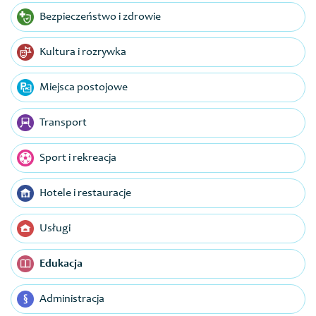
Bezpieczeństwo i zdrowie
Kultura i rozrywka
Miejsca postojowe
Transport
Sport i rekreacja
Hotele i restauracje
Usługi
Edukacja
Administracja