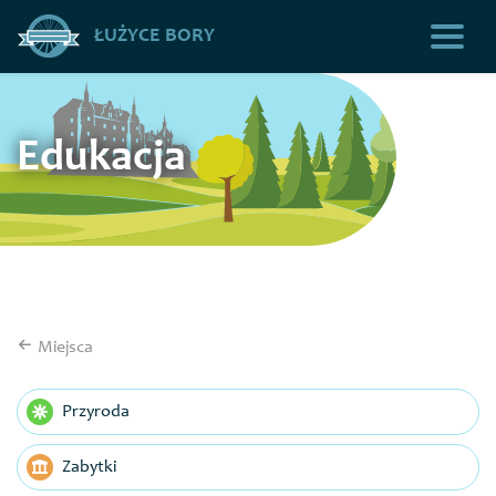
ŁUŻYCE BORY
Edukacja
Miejsca
Przyroda
Zabytki