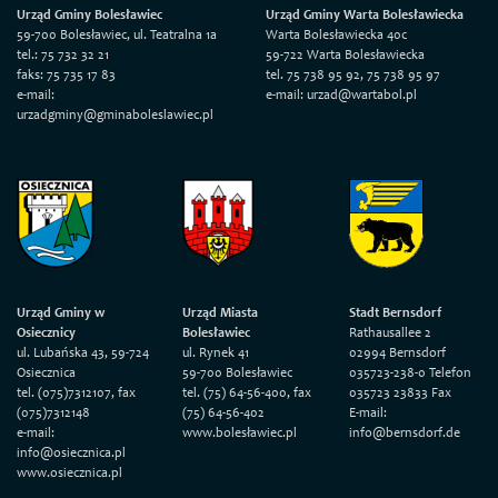
Urząd Gminy Bolesławiec
Urząd Gminy Warta Bolesławiecka
59-700 Bolesławiec, ul. Teatralna 1a
Warta Bolesławiecka 40c
tel.: 75 732 32 21
59-722 Warta Bolesławiecka
faks: 75 735 17 83
tel. 75 738 95 92, 75 738 95 97
e-mail:
e-mail: urzad@wartabol.pl
urzadgminy@gminaboleslawiec.pl
Urząd Gminy w
Urząd Miasta
Stadt Bernsdorf
Osiecznicy
Bolesławiec
Rathausallee 2
ul. Lubańska 43, 59-724
ul. Rynek 41
02994 Bernsdorf
Osiecznica
59-700 Bolesławiec
035723-238-0 Telefon
tel. (075)7312107, fax
tel. (75) 64-56-400, fax
035723 23833 Fax
(075)7312148
(75) 64-56-402
E-mail:
e-mail:
www.bolesławiec.pl
info@bernsdorf.de
info@osiecznica.pl
www.osiecznica.pl