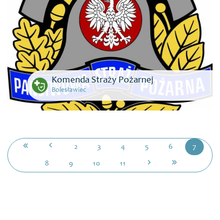
Komenda Straży Pożarnej
Bolesławiec
2
3
4
5
6
7
8
9
10
11