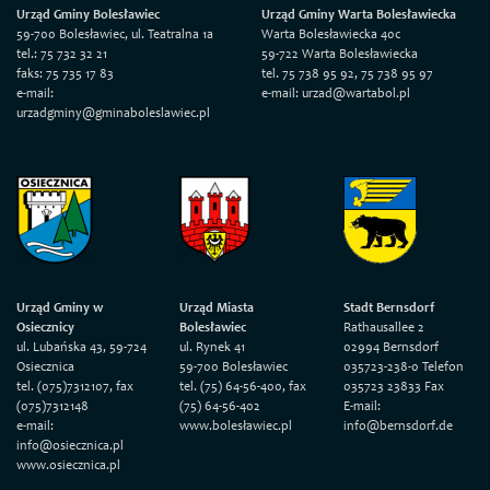
Urząd Gminy Bolesławiec
Urząd Gminy Warta Bolesławiecka
59-700 Bolesławiec, ul. Teatralna 1a
Warta Bolesławiecka 40c
tel.: 75 732 32 21
59-722 Warta Bolesławiecka
faks: 75 735 17 83
tel. 75 738 95 92, 75 738 95 97
e-mail:
e-mail: urzad@wartabol.pl
urzadgminy@gminaboleslawiec.pl
Urząd Gminy w
Urząd Miasta
Stadt Bernsdorf
Osiecznicy
Bolesławiec
Rathausallee 2
ul. Lubańska 43, 59-724
ul. Rynek 41
02994 Bernsdorf
Osiecznica
59-700 Bolesławiec
035723-238-0 Telefon
tel. (075)7312107, fax
tel. (75) 64-56-400, fax
035723 23833 Fax
(075)7312148
(75) 64-56-402
E-mail:
e-mail:
www.bolesławiec.pl
info@bernsdorf.de
info@osiecznica.pl
www.osiecznica.pl