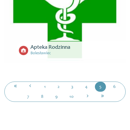
Apteka Rodzinna
Bolesławiec
1
2
3
4
5
6
7
8
9
10