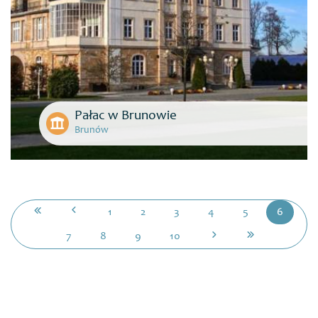
Pałac w Brunowie
Brunów
1
2
3
4
5
6
7
8
9
10