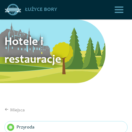
ŁUŻYCE BORY
Hotele i
restauracje
Miejsca
Przyroda