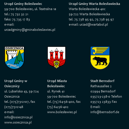
Urząd Gminy Bolesławiec
Urząd Gminy Warta Bolesławiecka
59-700 Bolesławiec, ul. Teatralna 1a
Warta Bolesławiecka 40c
tel.: 75 732 32 21
59-722 Warta Bolesławiecka
faks: 75 735 17 83
tel. 75 738 95 92, 75 738 95 97
e-mail:
e-mail: urzad@wartabol.pl
urzadgminy@gminaboleslawiec.pl
Urząd Gminy w
Urząd Miasta
Stadt Bernsdorf
Osiecznicy
Bolesławiec
Rathausallee 2
ul. Lubańska 43, 59-724
ul. Rynek 41
02994 Bernsdorf
Osiecznica
59-700 Bolesławiec
035723-238-0 Telefon
tel. (075)7312107, fax
tel. (75) 64-56-400, fax
035723 23833 Fax
(075)7312148
(75) 64-56-402
E-mail:
e-mail:
www.bolesławiec.pl
info@bernsdorf.de
info@osiecznica.pl
www.osiecznica.pl