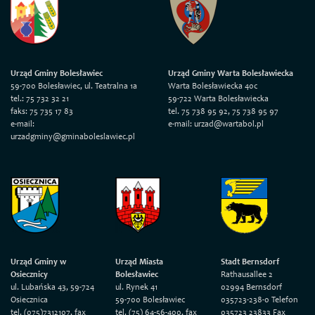
Urząd Gminy Bolesławiec
Urząd Gminy Warta Bolesławiecka
59-700 Bolesławiec, ul. Teatralna 1a
Warta Bolesławiecka 40c
tel.: 75 732 32 21
59-722 Warta Bolesławiecka
faks: 75 735 17 83
tel. 75 738 95 92, 75 738 95 97
e-mail:
e-mail: urzad@wartabol.pl
urzadgminy@gminaboleslawiec.pl
Urząd Gminy w
Urząd Miasta
Stadt Bernsdorf
Osiecznicy
Bolesławiec
Rathausallee 2
ul. Lubańska 43, 59-724
ul. Rynek 41
02994 Bernsdorf
Osiecznica
59-700 Bolesławiec
035723-238-0 Telefon
tel. (075)7312107, fax
tel. (75) 64-56-400, fax
035723 23833 Fax