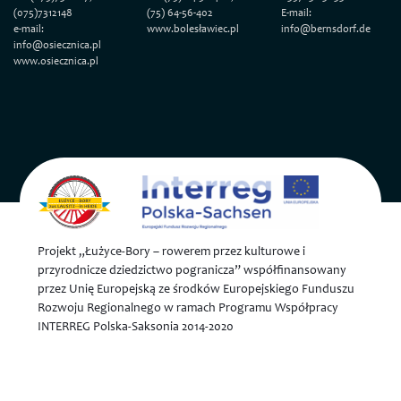
(075)7312148
(75) 64-56-402
E-mail:
e-mail:
www.bolesławiec.pl
info@bernsdorf.de
info@osiecznica.pl
www.osiecznica.pl
Projekt „Łużyce-Bory – rowerem przez kulturowe i
przyrodnicze dziedzictwo pogranicza” współfinansowany
przez Unię Europejską ze środków Europejskiego Funduszu
Rozwoju Regionalnego w ramach Programu Współpracy
INTERREG Polska-Saksonia 2014-2020