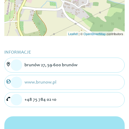
Leaflet
|
©
OpenStreetMap
contributors
INFORMACJE
brunów 27, 59-600 brunów
www.brunow.pl
+48 75 784 02 10