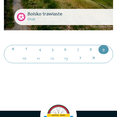
Boisko trawiaste
Otok
4
5
6
7
8
9
10
11
12
13