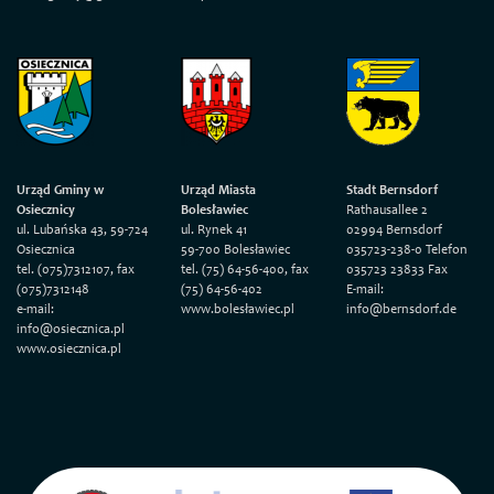
Urząd Gminy w
Urząd Miasta
Stadt Bernsdorf
Osiecznicy
Bolesławiec
Rathausallee 2
ul. Lubańska 43, 59-724
ul. Rynek 41
02994 Bernsdorf
Osiecznica
59-700 Bolesławiec
035723-238-0 Telefon
tel. (075)7312107, fax
tel. (75) 64-56-400, fax
035723 23833 Fax
(075)7312148
(75) 64-56-402
E-mail:
e-mail:
www.bolesławiec.pl
info@bernsdorf.de
info@osiecznica.pl
www.osiecznica.pl