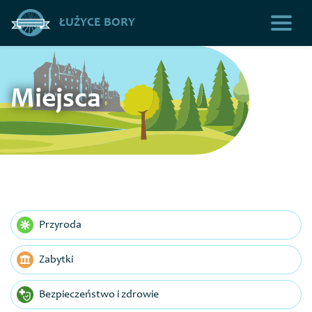
ŁUŻYCE BORY
Miejsca
Przyroda
Zabytki
Bezpieczeństwo i zdrowie