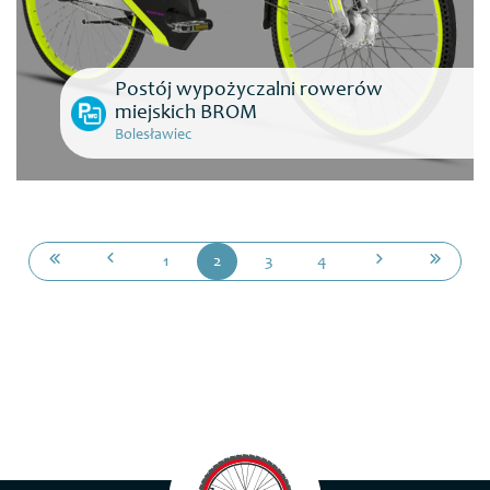
Postój wypożyczalni rowerów
miejskich BROM
Bolesławiec
1
2
3
4