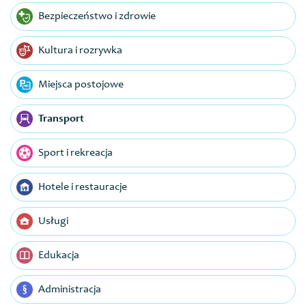
Bezpieczeństwo i zdrowie
Kultura i rozrywka
Miejsca postojowe
Transport
Sport i rekreacja
Hotele i restauracje
Usługi
Edukacja
Administracja