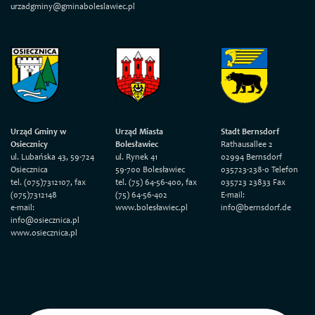
urzadgminy@gminaboleslawiec.pl
Urząd Gminy w
Urząd Miasta
Stadt Bernsdorf
Osiecznicy
Bolesławiec
Rathausallee 2
ul. Lubańska 43, 59-724
ul. Rynek 41
02994 Bernsdorf
Osiecznica
59-700 Bolesławiec
035723-238-0 Telefon
tel. (075)7312107, fax
tel. (75) 64-56-400, fax
035723 23833 Fax
(075)7312148
(75) 64-56-402
E-mail:
e-mail:
www.bolesławiec.pl
info@bernsdorf.de
info@osiecznica.pl
www.osiecznica.pl