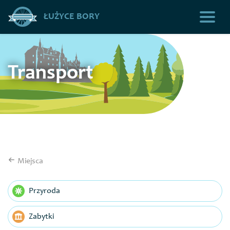
ŁUŻYCE BORY
Transport
Miejsca
Przyroda
Zabytki