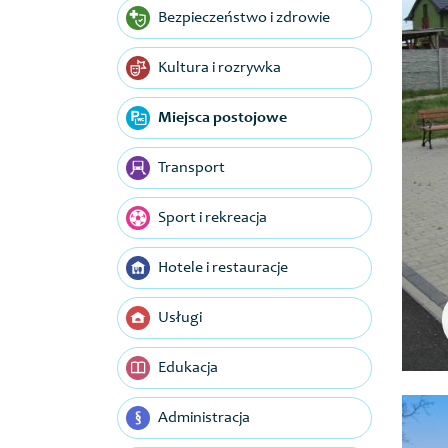
Bezpieczeństwo i zdrowie
Kultura i rozrywka
Miejsca postojowe
Transport
Sport i rekreacja
Hotele i restauracje
Usługi
Edukacja
Administracja