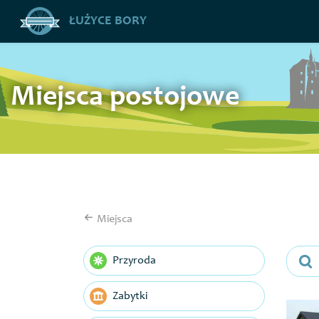
ŁUŻYCE BORY
Miejsca postojowe
Miejsca
Przyroda
Zabytki