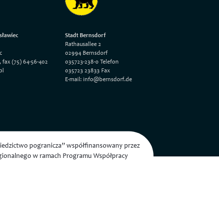
sławiec
Stadt Bernsdorf
Rathausallee 2
c
02994 Bernsdorf
, fax (75) 64-56-402
035723-238-0 Telefon
pl
035723 23833 Fax
E-mail: info@bernsdorf.de
dziedzictwo pogranicza” współfinansowany przez
egionalnego w ramach Programu Współpracy