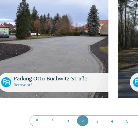
Parking Otto-Buchwitz-Straße
Bernsdorf
1
2
3
4
5