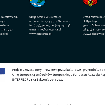
 Bolesławiecka
Urząd Gminy w Osiecznicy
Urząd Miasta Bole
a 40c
ul. Lubańska 43, 59-724 Osiecznica
ul. Rynek 41
ławiecka
tel. (075)7312107, fax (075)7312148
59-700 Bolesławie
5 738 95 97
e-mail: info@osiecznica.pl
tel. (75) 64-56-400
abol.pl
www.osiecznica.pl
www.bolesławiec.
Projekt „Łużyce-Bory – rowerem przez kulturowe i przyrodnicze 
Unię Europejską ze środków Europejskiego Funduszu Rozwoju R
INTERREG Polska-Saksonia 2014-2020