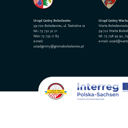
Urząd Gminy Bolesławiec
Urząd Gminy Warta
59-700 Bolesławiec, ul. Teatralna 1a
Warta Bolesławieck
tel.: 75 732 32 21
59-722 Warta Boles
faks: 75 735 17 83
tel. 75 738 95 92, 7
e-mail:
e-mail: urzad@wart
urzadgminy@gminaboleslawiec.pl