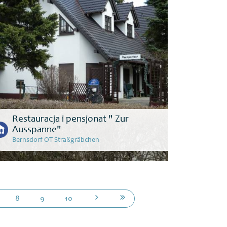
Restauracja i pensjonat " Zur
Ausspanne"
Bernsdorf OT Straßgräbchen
8
9
10