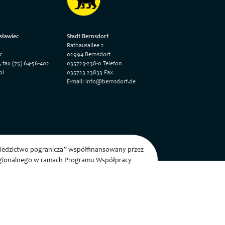
sławiec
Stadt Bernsdorf
Rathausallee 2
c
02994 Bernsdorf
, fax (75) 64-56-402
035723-238-0 Telefon
pl
035723 23833 Fax
E-mail: info@bernsdorf.de
dziedzictwo pogranicza” współfinansowany przez
egionalnego w ramach Programu Współpracy