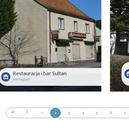
Restauracja i bar Sultan
Bernsdorf
1
2
3
4
5
6
7