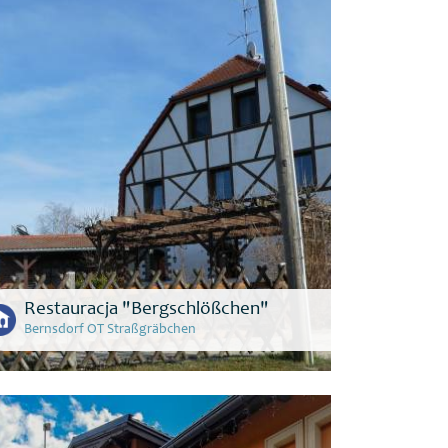
Restauracja "Bergschlößchen"
Bernsdorf OT Straßgräbchen