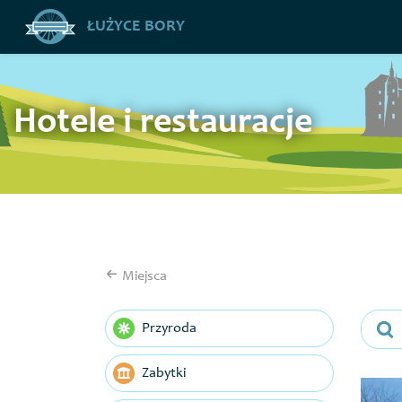
ŁUŻYCE BORY
Hotele i restauracje
Miejsca
Przyroda
Zabytki