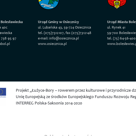
 Bolesławiecka
Urząd Gminy w Osiecznicy
Urząd Miasta Bole
a 40c
ul. Lubańska 43, 59-724 Osiecznica
ul. Rynek 41
ławiecka
tel. (075)7312107, fax (075)7312148
59-700 Bolesławie
5 738 95 97
e-mail: info@osiecznica.pl
tel. (75) 64-56-400
abol.pl
www.osiecznica.pl
www.bolesławiec.
Projekt „Łużyce-Bory – rowerem przez kulturowe i przyrodnicze 
Unię Europejską ze środków Europejskiego Funduszu Rozwoju R
INTERREG Polska-Saksonia 2014-2020