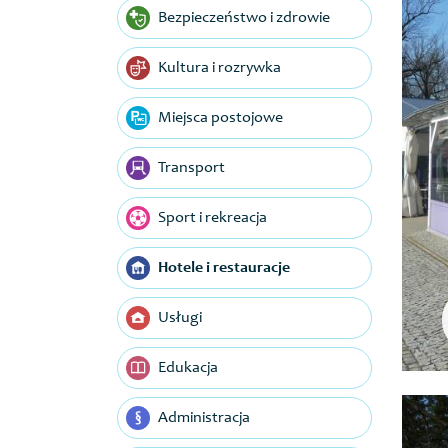
Bezpieczeństwo i zdrowie
Kultura i rozrywka
Miejsca postojowe
Transport
Sport i rekreacja
Hotele i restauracje
Usługi
Edukacja
Administracja