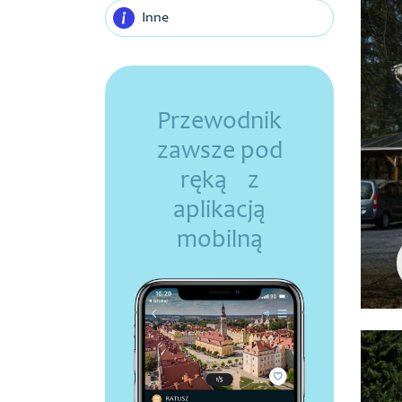
Inne
Przewodnik
zawsze pod
ręką z
aplikacją
mobilną