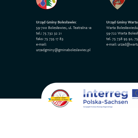
Urząd Gminy Bolesławiec
Urząd Gminy Warta
59-700 Bolesławiec, ul. Teatralna 1a
Warta Bolesławieck
tel.: 75 732 32 21
59-722 Warta Boles
faks: 75 735 17 83
tel. 75 738 95 92, 7
e-mail:
e-mail: urzad@wart
urzadgminy@gminaboleslawiec.pl