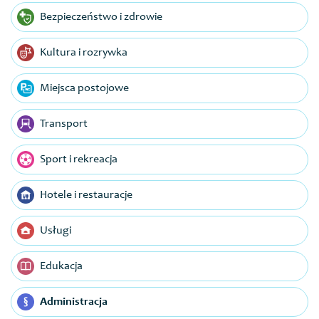
Bezpieczeństwo i zdrowie
Kultura i rozrywka
Miejsca postojowe
Transport
Sport i rekreacja
Hotele i restauracje
Usługi
Edukacja
Administracja