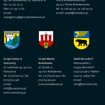
59-700 Bolesławiec, ul. Teatralna 1a
Warta Bolesławiecka 40c
tel.: 75 732 32 21
59-722 Warta Bolesławiecka
faks: 75 735 17 83
tel. 75 738 95 92, 75 738 95 97
e-mail:
e-mail: urzad@wartabol.pl
urzadgminy@gminaboleslawiec.pl
Urząd Gminy w
Urząd Miasta
Stadt Bernsdorf
Osiecznicy
Bolesławiec
Rathausallee 2
ul. Lubańska 43, 59-724
ul. Rynek 41
02994 Bernsdorf
Osiecznica
59-700 Bolesławiec
035723-238-0 Telefon
tel. (075)7312107, fax
tel. (75) 64-56-400, fax
035723 23833 Fax
(075)7312148
(75) 64-56-402
E-mail:
e-mail:
www.bolesławiec.pl
info@bernsdorf.de
info@osiecznica.pl
www.osiecznica.pl