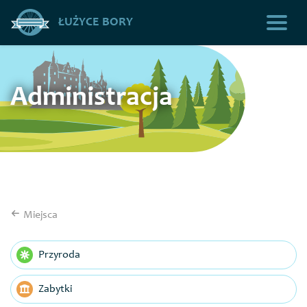
ŁUŻYCE BORY
Administracja
Miejsca
Przyroda
Zabytki