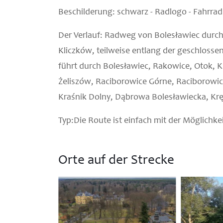
Beschilderung:
schwarz - Radlogo - Fahrrad
Der Verlauf
: Radweg von Bolesławiec durch
Kliczków, teilweise entlang der geschlosse
führt durch Bolesławiec, Rakowice, Otok, 
Żeliszów, Raciborowice Górne, Raciborowic
Kraśnik Dolny, Dąbrowa Bolesławiecka, Krę
Typ:
Die Route ist einfach mit der Möglichkei
Orte auf der Strecke