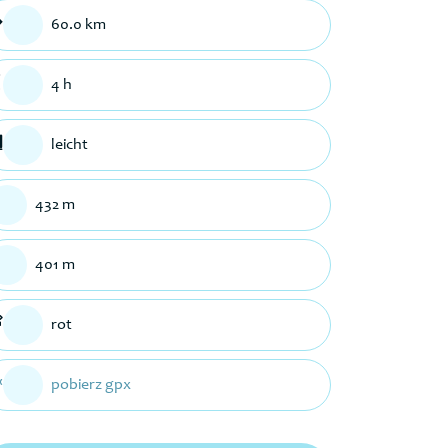
60.0 km
4 h
leicht
432 m
401 m
rot
pobierz gpx