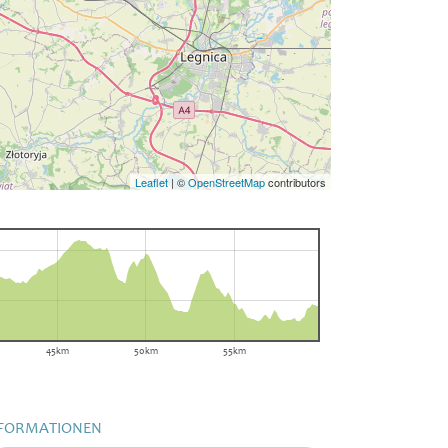
Leaflet
|
©
OpenStreetMap
contributors
45km
50km
55km
FORMATIONEN