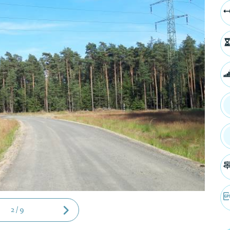
3
/
9