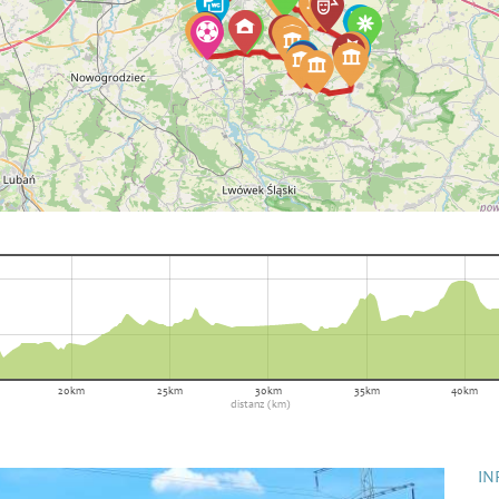
20km
25km
30km
35km
40km
distanz (km)
IN