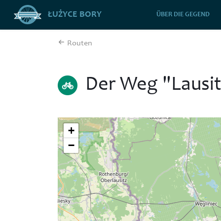
ŁUŻYCE BORY
ÜBER DIE GEGEND
Routen
Der Weg "Lausit
+
−