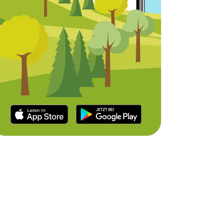
Schloss in
Raststätte für
Klitschdorf
Radfahrer
Kliczków
Kliczków