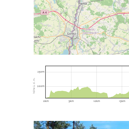
250m
höhe ü. d. m.
200m
0km
5km
10km
15km