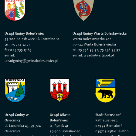
Urząd Gminy Bolesławiec
Urząd Gminy Warta Bolesławiecka
59-700 Bolesławiec, ul. Teatralna 1a
Warta Bolesławiecka 40c
tel.: 75 732 32 21
59-722 Warta Bolesławiecka
faks: 75 735 17 83
tel. 75 738 95 92, 75 738 95 97
e-mail:
e-mail: urzad@wartabol.pl
urzadgminy@gminaboleslawiec.pl
Urząd Gminy w
Urząd Miasta
Stadt Bernsdorf
Osiecznicy
Bolesławiec
Rathausallee 2
ul. Lubańska 43, 59-724
ul. Rynek 41
02994 Bernsdorf
Osiecznica
59-700 Bolesławiec
035723-238-0 Telefon