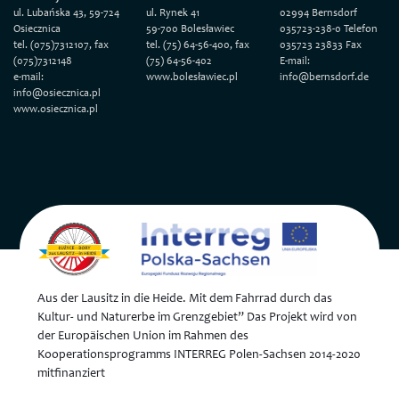
ul. Lubańska 43, 59-724
ul. Rynek 41
02994 Bernsdorf
Osiecznica
59-700 Bolesławiec
035723-238-0 Telefon
tel. (075)7312107, fax
tel. (75) 64-56-400, fax
035723 23833 Fax
(075)7312148
(75) 64-56-402
E-mail:
e-mail:
www.bolesławiec.pl
info@bernsdorf.de
info@osiecznica.pl
www.osiecznica.pl
Aus der Lausitz in die Heide. Mit dem Fahrrad durch das
Kultur- und Naturerbe im Grenzgebiet” Das Projekt wird von
der Europäischen Union im Rahmen des
Kooperationsprogramms INTERREG Polen-Sachsen 2014-2020
mitfinanziert