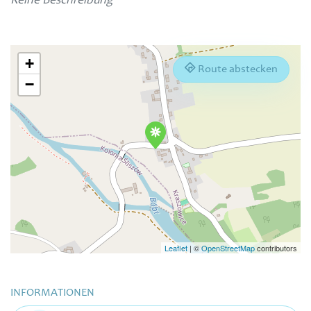
Keine Beschreibung
+
Route abstecken
−
Leaflet
|
©
OpenStreetMap
contributors
INFORMATIONEN