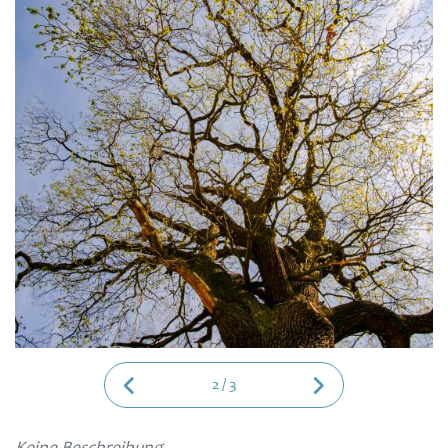
2
/
3