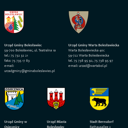
Urząd Gminy Bolesławiec
Urząd Gminy Warta Bolesławiecka
59-700 Bolesławiec, ul. Teatralna 1a
Warta Bolesławiecka 40c
tel.: 75 732 32 21
59-722 Warta Bolesławiecka
faks: 75 735 17 83
tel. 75 738 95 92, 75 738 95 97
e-mail:
e-mail: urzad@wartabol.pl
urzadgminy@gminaboleslawiec.pl
Urząd Gminy w
Urząd Miasta
Stadt Bernsdorf
Osiecznicy
Bolesławiec
Rathausallee 2