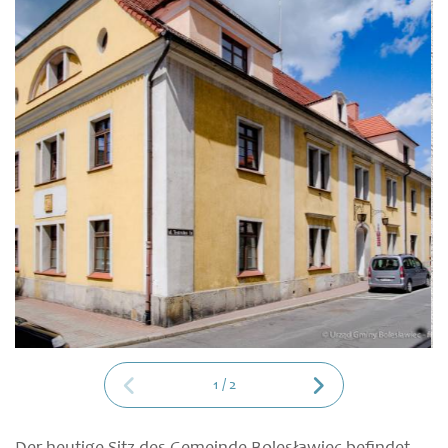
1
/
2