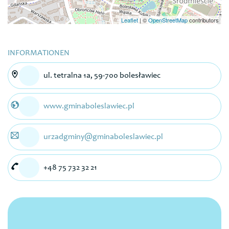
Leaflet
|
©
OpenStreetMap
contributors
INFORMATIONEN
ul. tetralna 1a, 59-700 bolesławiec
www.gminaboleslawiec.pl
urzadgminy@gminaboleslawiec.pl
+48 75 732 32 21