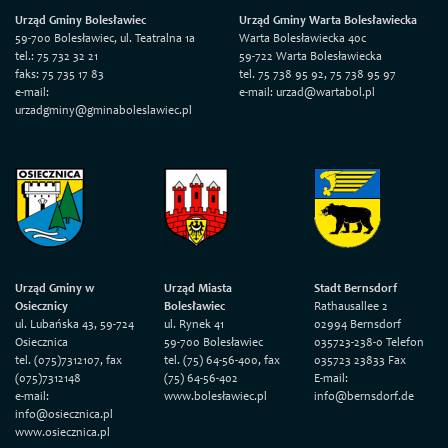
Urząd Gminy Bolesławiec
Urząd Gminy Warta Bolesławiecka
59-700 Bolesławiec, ul. Teatralna 1a
Warta Bolesławiecka 40c
tel.: 75 732 32 21
59-722 Warta Bolesławiecka
faks: 75 735 17 83
tel. 75 738 95 92, 75 738 95 97
e-mail:
e-mail: urzad@wartabol.pl
urzadgminy@gminaboleslawiec.pl
Urząd Gminy w
Urząd Miasta
Stadt Bernsdorf
Osiecznicy
Bolesławiec
Rathausallee 2
ul. Lubańska 43, 59-724
ul. Rynek 41
02994 Bernsdorf
Osiecznica
59-700 Bolesławiec
035723-238-0 Telefon
tel. (075)7312107, fax
tel. (75) 64-56-400, fax
035723 23833 Fax
(075)7312148
(75) 64-56-402
E-mail:
e-mail:
www.bolesławiec.pl
info@bernsdorf.de
info@osiecznica.pl
www.osiecznica.pl