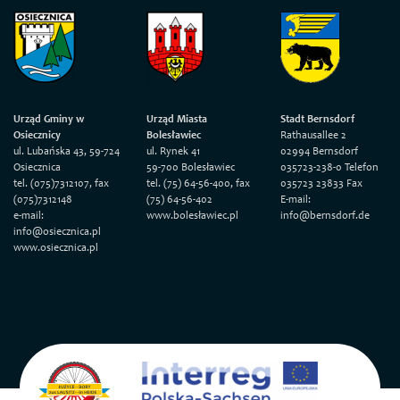
Urząd Gminy w
Urząd Miasta
Stadt Bernsdorf
Osiecznicy
Bolesławiec
Rathausallee 2
ul. Lubańska 43, 59-724
ul. Rynek 41
02994 Bernsdorf
Osiecznica
59-700 Bolesławiec
035723-238-0 Telefon
tel. (075)7312107, fax
tel. (75) 64-56-400, fax
035723 23833 Fax
(075)7312148
(75) 64-56-402
E-mail:
e-mail:
www.bolesławiec.pl
info@bernsdorf.de
info@osiecznica.pl
www.osiecznica.pl