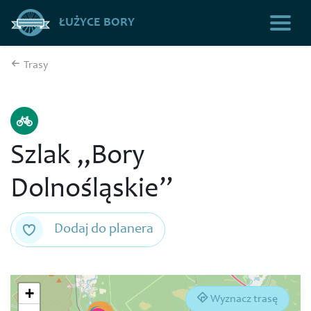
ŁUŻYCE BORY
Trasy
Szlak „Bory
Dolnośląskie”
Dodaj do planera
+
Wyznacz trasę