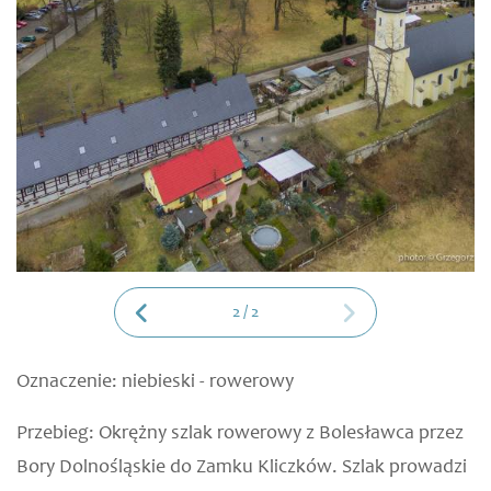
2
/
2
Oznaczenie:
niebieski - rowerowy
Przebieg:
Okrężny szlak rowerowy z Bolesławca przez
Bory Dolnośląskie do Zamku Kliczków. Szlak prowadzi