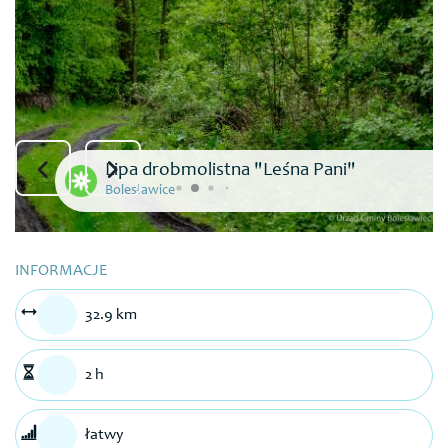
Lipa drobmolistna "Leśna Pani"
Bolesławice
INFORMACJE
32.9 km
2 h
łatwy