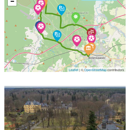
−
Leaflet
|
©
OpenStreetMap
contributors