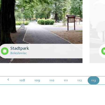
Stadtpark
Bolesławiec
108
109
110
111
112
113