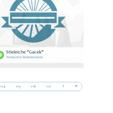
Stieleiche "Gacek"
Tomaszów Bolesławiecki
114
115
116
117