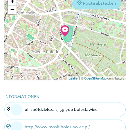
+
Route abstecken
−
Leaflet
|
©
OpenStreetMap
contributors
INFORMATIONEN
ul. spółdzielcza 2, 59-700 bolesławiec
http://www.mosir.boleslawiec.pl/