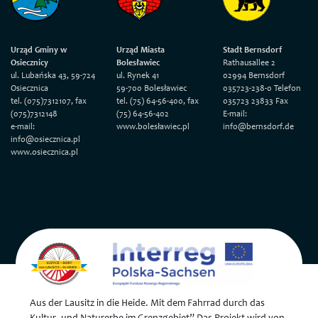
Urząd Gminy w
Urząd Miasta
Stadt Bernsdorf
Osiecznicy
Bolesławiec
Rathausallee 2
ul. Lubańska 43, 59-724
ul. Rynek 41
02994 Bernsdorf
Osiecznica
59-700 Bolesławiec
035723-238-0 Telefon
tel. (075)7312107, fax
tel. (75) 64-56-400, fax
035723 23833 Fax
(075)7312148
(75) 64-56-402
E-mail:
e-mail:
www.bolesławiec.pl
info@bernsdorf.de
info@osiecznica.pl
www.osiecznica.pl
Aus der Lausitz in die Heide. Mit dem Fahrrad durch das