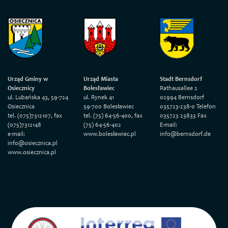
Urząd Gminy w
Urząd Miasta
Stadt Bernsdorf
Osiecznicy
Bolesławiec
Rathausallee 2
ul. Lubańska 43, 59-724
ul. Rynek 41
02994 Bernsdorf
Osiecznica
59-700 Bolesławiec
035723-238-0 Telefon
tel. (075)7312107, fax
tel. (75) 64-56-400, fax
035723 23833 Fax
(075)7312148
(75) 64-56-402
E-mail:
e-mail:
www.bolesławiec.pl
info@bernsdorf.de
info@osiecznica.pl
www.osiecznica.pl