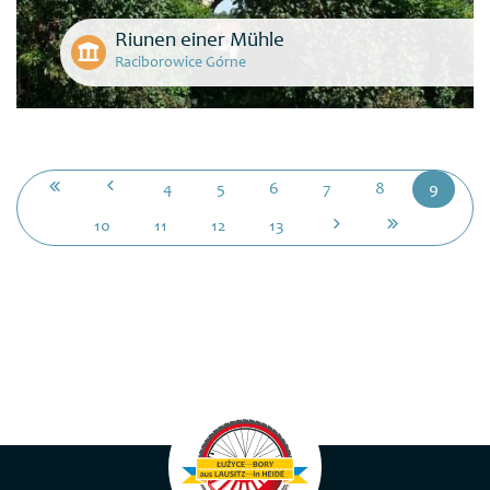
Riunen einer Mühle
Raciborowice Górne
4
5
6
7
8
9
10
11
12
13