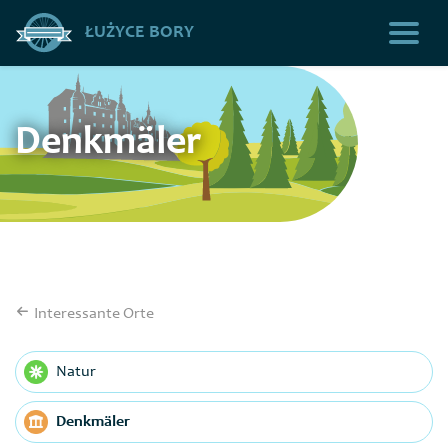
ŁUŻYCE BORY
Denkmäler
Interessante Orte
Natur
Denkmäler