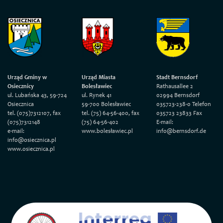
Urząd Gminy w
Urząd Miasta
Stadt Bernsdorf
Osiecznicy
Bolesławiec
Rathausallee 2
ul. Lubańska 43, 59-724
ul. Rynek 41
02994 Bernsdorf
Osiecznica
59-700 Bolesławiec
035723-238-0 Telefon
tel. (075)7312107, fax
tel. (75) 64-56-400, fax
035723 23833 Fax
(075)7312148
(75) 64-56-402
E-mail:
e-mail:
www.bolesławiec.pl
info@bernsdorf.de
info@osiecznica.pl
www.osiecznica.pl