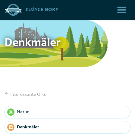
ŁUŻYCE BORY
Denkmäler
Interessante Orte
Natur
Denkmäler