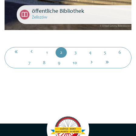
öffentliche Bibliothek
Żeliszów
1
2
3
4
5
6
7
8
9
10