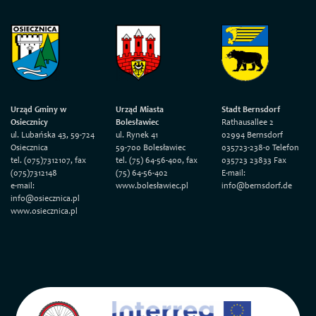
Urząd Gminy w
Urząd Miasta
Stadt Bernsdorf
Osiecznicy
Bolesławiec
Rathausallee 2
ul. Lubańska 43, 59-724
ul. Rynek 41
02994 Bernsdorf
Osiecznica
59-700 Bolesławiec
035723-238-0 Telefon
tel. (075)7312107, fax
tel. (75) 64-56-400, fax
035723 23833 Fax
(075)7312148
(75) 64-56-402
E-mail:
e-mail:
www.bolesławiec.pl
info@bernsdorf.de
info@osiecznica.pl
www.osiecznica.pl