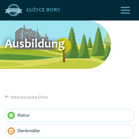
ŁUŻYCE BORY
Ausbildung
Interessante Orte
Natur
Denkmäler