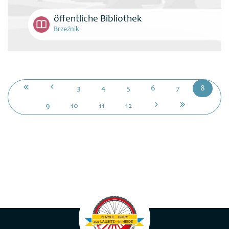
öffentliche Bibliothek
Brzeźnik
3
4
5
6
7
8
9
10
11
12