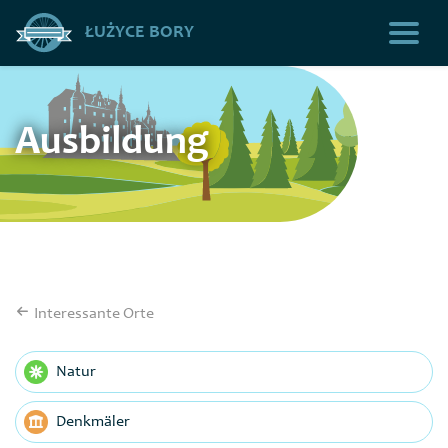
ŁUŻYCE BORY
Ausbildung
Interessante Orte
Natur
Denkmäler