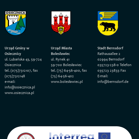
Urząd Gminy w
Urząd Miasta
Stadt Bernsdorf
Osiecznicy
Bolesławiec
Rathausallee 2
ul. Lubańska 43, 59-724
ul. Rynek 41
02994 Bernsdorf
Osiecznica
59-700 Bolesławiec
035723-238-0 Telefon
tel. (075)7312107, fax
tel. (75) 64-56-400, fax
035723 23833 Fax
(075)7312148
(75) 64-56-402
E-mail:
e-mail:
www.bolesławiec.pl
info@bernsdorf.de
info@osiecznica.pl
www.osiecznica.pl