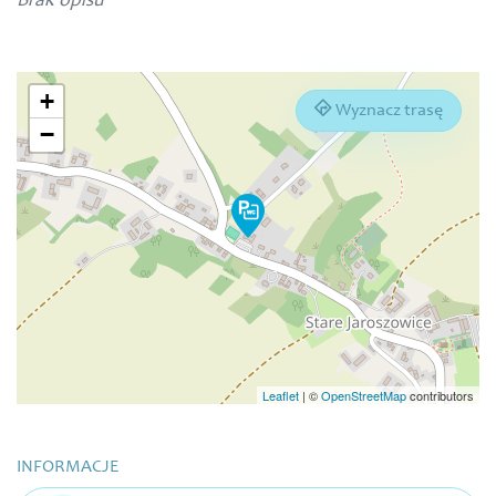
Brak opisu
+
Wyznacz trasę
−
Leaflet
|
©
OpenStreetMap
contributors
INFORMACJE