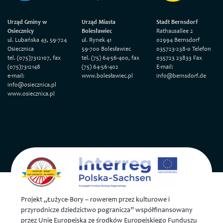
Urząd Gminy w
Urząd Miasta
Stadt Bernsdorf
Osiecznicy
Bolesławiec
Rathausallee 2
ul. Lubańska 43, 59-724
ul. Rynek 41
02994 Bernsdorf
Osiecznica
59-700 Bolesławiec
035723-238-0 Telefon
tel. (075)7312107, fax
tel. (75) 64-56-400, fax
035723 23833 Fax
(075)7312148
(75) 64-56-402
E-mail:
e-mail:
www.bolesławiec.pl
info@bernsdorf.de
info@osiecznica.pl
www.osiecznica.pl
Projekt „Łużyce-Bory – rowerem przez kulturowe i
przyrodnicze dziedzictwo pogranicza” współfinansowany
przez Unię Europejską ze środków Europejskiego Funduszu