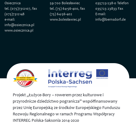
Osiecznica
59-700 Bolesławiec
035723-238-0 Telefon
tel. (075)7312107, fax
tel. (75) 64-56-400, fax
035723 23833 Fax
(075)7312148
(75) 64-56-402
E-mail:
e-mail:
www.bolesławiec.pl
info@bernsdorf.de
info@osiecznica.pl
www.osiecznica.pl
Projekt „Łużyce-Bory – rowerem przez kulturowe i
przyrodnicze dziedzictwo pogranicza” współfinansowany
przez Unię Europejską ze środków Europejskiego Funduszu
Rozwoju Regionalnego w ramach Programu Współpracy
INTERREG Polska-Saksonia 2014-2020