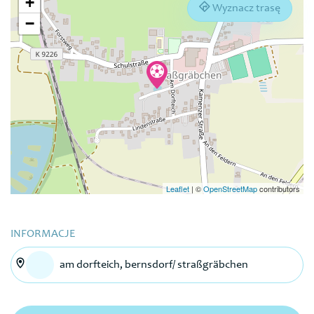
+
Wyznacz trasę
−
Leaflet
|
©
OpenStreetMap
contributors
INFORMACJE
am dorfteich, bernsdorf/ straßgräbchen