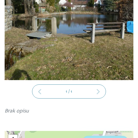
1
/
1
Brak opisu