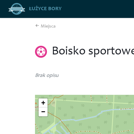
ŁUŻYCE BORY
Miejsca
Boisko sportow
Brak opisu
+
−