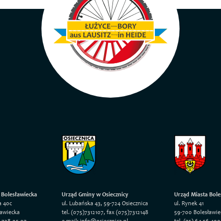
 Bolesławiecka
Urząd Gminy w Osiecznicy
Urząd Miasta Bole
a 40c
ul. Lubańska 43, 59-724 Osiecznica
ul. Rynek 41
ławiecka
tel. (075)7312107, fax (075)7312148
59-700 Bolesławie