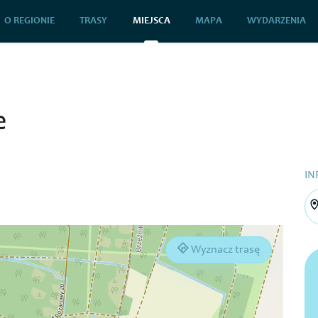
O REGIONIE
TRASY
MIEJSCA
MAPA
WYDARZENIA
e
IN
Wyznacz trasę