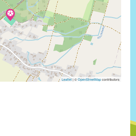
Leaflet
|
©
OpenStreetMap
contributors