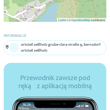
Leaflet
|
©
OpenStreetMap
contributors
INFORMACJE
ortsteil zeißholz grube-clara-straße 9, bernsdorf
ortsteil zeißholz
Przewodnik zawsze pod
ręką z aplikacją mobilną