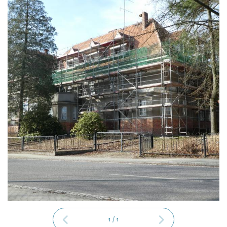
1
/
1