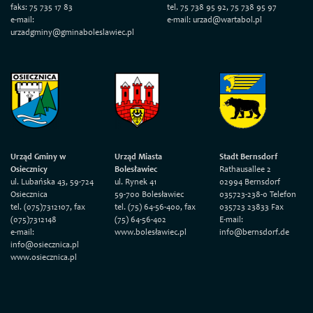
faks: 75 735 17 83
tel. 75 738 95 92, 75 738 95 97
e-mail:
e-mail: urzad@wartabol.pl
urzadgminy@gminaboleslawiec.pl
Urząd Gminy w
Urząd Miasta
Stadt Bernsdorf
Osiecznicy
Bolesławiec
Rathausallee 2
ul. Lubańska 43, 59-724
ul. Rynek 41
02994 Bernsdorf
Osiecznica
59-700 Bolesławiec
035723-238-0 Telefon
tel. (075)7312107, fax
tel. (75) 64-56-400, fax
035723 23833 Fax
(075)7312148
(75) 64-56-402
E-mail:
e-mail:
www.bolesławiec.pl
info@bernsdorf.de
info@osiecznica.pl
www.osiecznica.pl