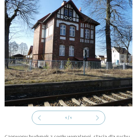
1
/
1