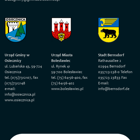
Urząd Gminy w
Urząd Miasta
Stadt Bernsdorf
Osiecznicy
Bolesławiec
Rathausallee 2
ul. Lubańska 43, 59-724
ul. Rynek 41
02994 Bernsdorf
Osiecznica
59-700 Bolesławiec
035723-238-0 Telefon
tel. (075)7312107, fax
tel. (75) 64-56-400, fax
035723 23833 Fax
(075)7312148
(75) 64-56-402
E-mail:
e-mail:
www.bolesławiec.pl
info@bernsdorf.de
info@osiecznica.pl
www.osiecznica.pl