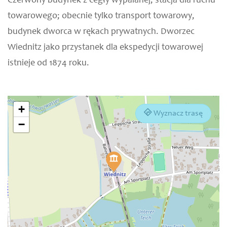
Czerwony budynek z cegły wypalanej, stacja dla ruchu
towarowego; obecnie tylko transport towarowy,
budynek dworca w rękach prywatnych. Dworzec
Wiednitz jako przystanek dla ekspedycji towarowej
istnieje od 1874 roku.
+
Wyznacz trasę
−