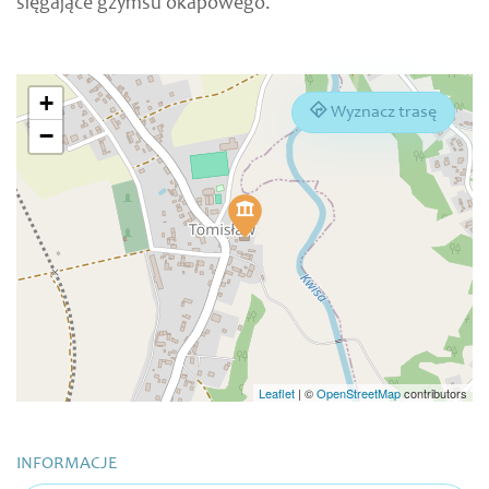
sięgające gzymsu okapowego.
+
Wyznacz trasę
−
Leaflet
|
©
OpenStreetMap
contributors
INFORMACJE