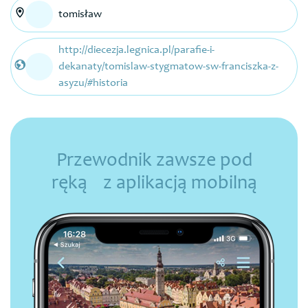
tomisław
http://diecezja.legnica.pl/parafie-i-
dekanaty/tomislaw-stygmatow-sw-franciszka-z-
asyzu/#historia
Przewodnik zawsze pod
ręką z aplikacją mobilną