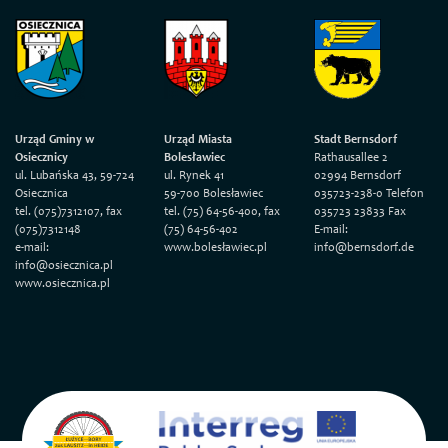
Urząd Gminy w
Urząd Miasta
Stadt Bernsdorf
Osiecznicy
Bolesławiec
Rathausallee 2
ul. Lubańska 43, 59-724
ul. Rynek 41
02994 Bernsdorf
Osiecznica
59-700 Bolesławiec
035723-238-0 Telefon
tel. (075)7312107, fax
tel. (75) 64-56-400, fax
035723 23833 Fax
(075)7312148
(75) 64-56-402
E-mail:
e-mail:
www.bolesławiec.pl
info@bernsdorf.de
info@osiecznica.pl
www.osiecznica.pl