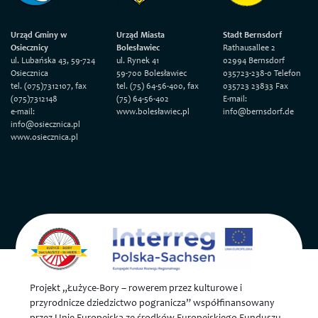
Urząd Gminy w
Urząd Miasta
Stadt Bernsdorf
Osiecznicy
Bolesławiec
Rathausallee 2
ul. Lubańska 43, 59-724
ul. Rynek 41
02994 Bernsdorf
Osiecznica
59-700 Bolesławiec
035723-238-0 Telefon
tel. (075)7312107, fax
tel. (75) 64-56-400, fax
035723 23833 Fax
(075)7312148
(75) 64-56-402
E-mail:
e-mail:
www.bolesławiec.pl
info@bernsdorf.de
info@osiecznica.pl
www.osiecznica.pl
Projekt „Łużyce-Bory – rowerem przez kulturowe i
przyrodnicze dziedzictwo pogranicza” współfinansowany