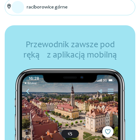
raciborowice górne
Przewodnik zawsze pod
ręką z aplikacją mobilną