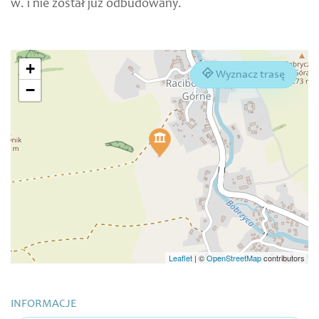
w. i nie został już odbudowany.
+
Wyznacz trasę
−
Leaflet
|
©
OpenStreetMap
contributors
INFORMACJE