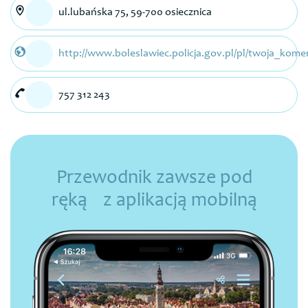
ul.lubańska 75, 59-700 osiecznica
http://www.boleslawiec.policja.gov.pl/pl/twoja_komen
757 312 243
Przewodnik zawsze pod
ręką z aplikacją mobilną