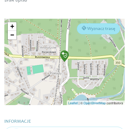
Brak opisu
+
Wyznacz trasę
−
Leaflet
|
©
OpenStreetMap
contributors
INFORMACJE