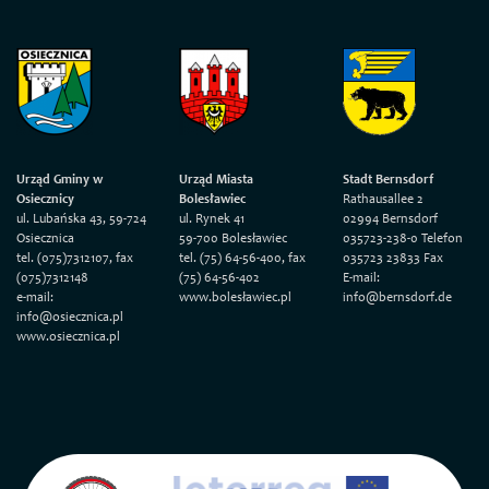
Urząd Gminy w
Urząd Miasta
Stadt Bernsdorf
Osiecznicy
Bolesławiec
Rathausallee 2
ul. Lubańska 43, 59-724
ul. Rynek 41
02994 Bernsdorf
Osiecznica
59-700 Bolesławiec
035723-238-0 Telefon
tel. (075)7312107, fax
tel. (75) 64-56-400, fax
035723 23833 Fax
(075)7312148
(75) 64-56-402
E-mail:
e-mail:
www.bolesławiec.pl
info@bernsdorf.de
info@osiecznica.pl
www.osiecznica.pl