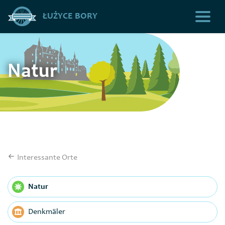
ŁUŻYCE BORY
Natur
Interessante Orte
Natur
Denkmäler