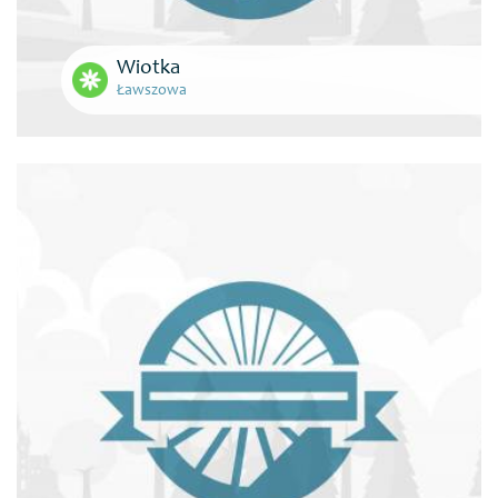
Wiotka
Ławszowa