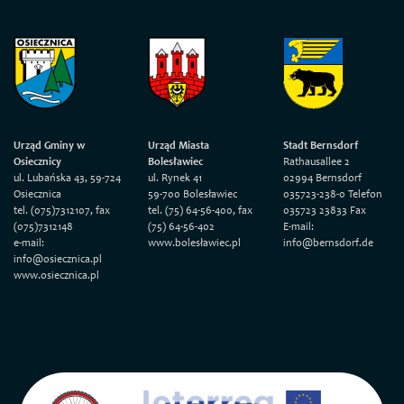
Urząd Gminy w
Urząd Miasta
Stadt Bernsdorf
Osiecznicy
Bolesławiec
Rathausallee 2
ul. Lubańska 43, 59-724
ul. Rynek 41
02994 Bernsdorf
Osiecznica
59-700 Bolesławiec
035723-238-0 Telefon
tel. (075)7312107, fax
tel. (75) 64-56-400, fax
035723 23833 Fax
(075)7312148
(75) 64-56-402
E-mail:
e-mail:
www.bolesławiec.pl
info@bernsdorf.de
info@osiecznica.pl
www.osiecznica.pl