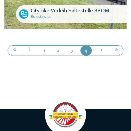
Citybike-Verleih Haltestelle BROM
Bolesławiec
1
2
3
4