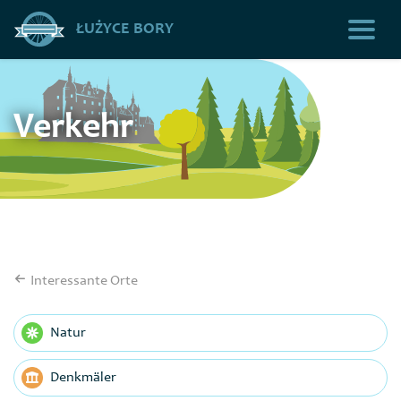
ŁUŻYCE BORY
Verkehr
Interessante Orte
Natur
Denkmäler