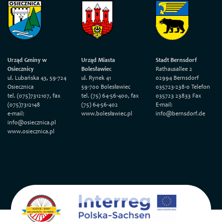
Urząd Gminy w
Urząd Miasta
Stadt Bernsdorf
Osiecznicy
Bolesławiec
Rathausallee 2
ul. Lubańska 43, 59-724
ul. Rynek 41
02994 Bernsdorf
Osiecznica
59-700 Bolesławiec
035723-238-0 Telefon
tel. (075)7312107, fax
tel. (75) 64-56-400, fax
035723 23833 Fax
(075)7312148
(75) 64-56-402
E-mail:
e-mail:
www.bolesławiec.pl
info@bernsdorf.de
info@osiecznica.pl
www.osiecznica.pl