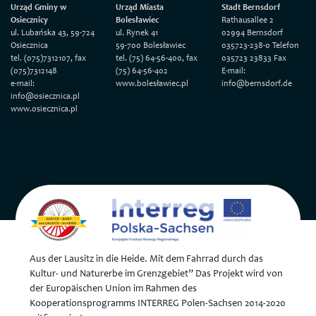
Urząd Gminy w
Urząd Miasta
Stadt Bernsdorf
Osiecznicy
Bolesławiec
Rathausallee 2
ul. Lubańska 43, 59-724
ul. Rynek 41
02994 Bernsdorf
Osiecznica
59-700 Bolesławiec
035723-238-0 Telefon
tel. (075)7312107, fax
tel. (75) 64-56-400, fax
035723 23833 Fax
(075)7312148
(75) 64-56-402
E-mail:
e-mail:
www.bolesławiec.pl
info@bernsdorf.de
info@osiecznica.pl
www.osiecznica.pl
Aus der Lausitz in die Heide. Mit dem Fahrrad durch das
Kultur- und Naturerbe im Grenzgebiet” Das Projekt wird von
der Europäischen Union im Rahmen des
Kooperationsprogramms INTERREG Polen-Sachsen 2014-2020