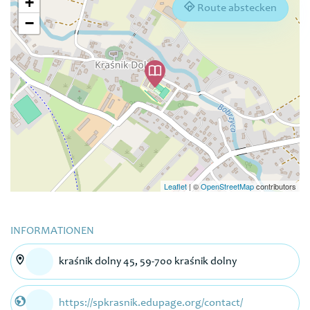
+
Route abstecken
−
Leaflet
|
©
OpenStreetMap
contributors
INFORMATIONEN
kraśnik dolny 45, 59-700 kraśnik dolny
https://spkrasnik.edupage.org/contact/