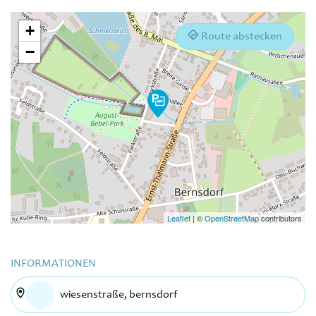
+
Route abstecken
−
Leaflet
|
©
OpenStreetMap
contributors
INFORMATIONEN
wiesenstraße, bernsdorf