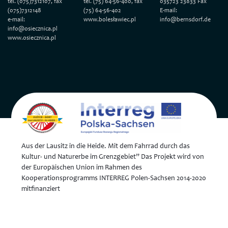
tel. (075)7312107, fax
tel. (75) 64-56-400, fax
035723 23833 Fax
(075)7312148
(75) 64-56-402
E-mail:
e-mail:
www.bolesławiec.pl
info@bernsdorf.de
info@osiecznica.pl
www.osiecznica.pl
Aus der Lausitz in die Heide. Mit dem Fahrrad durch das
Kultur- und Naturerbe im Grenzgebiet” Das Projekt wird von
der Europäischen Union im Rahmen des
Kooperationsprogramms INTERREG Polen-Sachsen 2014-2020
mitfinanziert