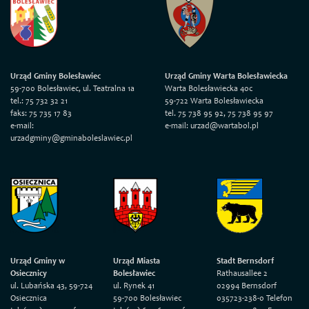
Urząd Gminy Bolesławiec
Urząd Gminy Warta Bolesławiecka
59-700 Bolesławiec, ul. Teatralna 1a
Warta Bolesławiecka 40c
tel.: 75 732 32 21
59-722 Warta Bolesławiecka
faks: 75 735 17 83
tel. 75 738 95 92, 75 738 95 97
e-mail:
e-mail: urzad@wartabol.pl
urzadgminy@gminaboleslawiec.pl
Urząd Gminy w
Urząd Miasta
Stadt Bernsdorf
Osiecznicy
Bolesławiec
Rathausallee 2
ul. Lubańska 43, 59-724
ul. Rynek 41
02994 Bernsdorf
Osiecznica
59-700 Bolesławiec
035723-238-0 Telefon