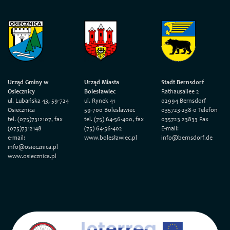
Urząd Gminy w
Urząd Miasta
Stadt Bernsdorf
Osiecznicy
Bolesławiec
Rathausallee 2
ul. Lubańska 43, 59-724
ul. Rynek 41
02994 Bernsdorf
Osiecznica
59-700 Bolesławiec
035723-238-0 Telefon
tel. (075)7312107, fax
tel. (75) 64-56-400, fax
035723 23833 Fax
(075)7312148
(75) 64-56-402
E-mail:
e-mail:
www.bolesławiec.pl
info@bernsdorf.de
info@osiecznica.pl
www.osiecznica.pl