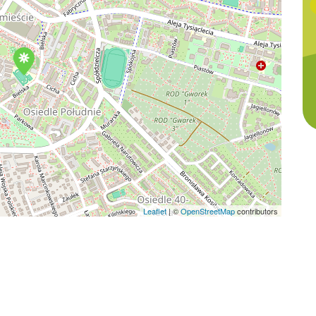
Leaflet
|
©
OpenStreetMap
contributors