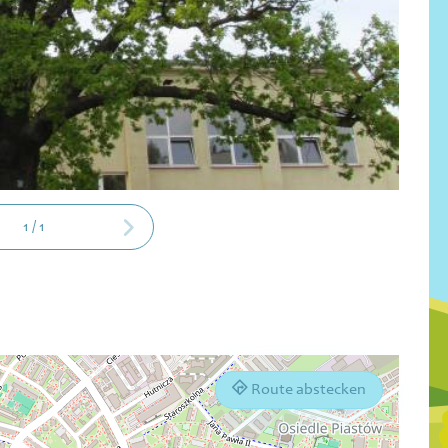
1
/
1
Route abstecken