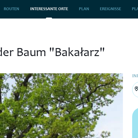
ROUTEN
INTERESSANTE ORTE
PLAN
EREIGNISSE
PL
der Baum "Bakałarz"
IN