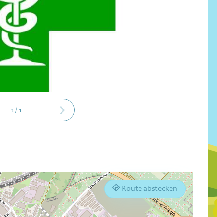
1
/
1
Route abstecken