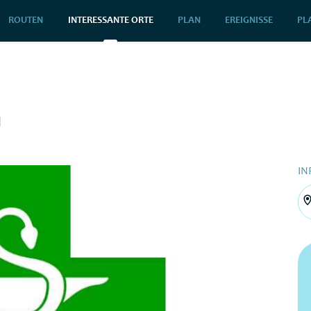
ROUTEN
INTERESSANTE ORTE
PLAN
EREIGNISSE
PL
m
IN