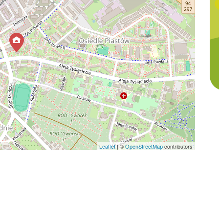
Leaflet
|
©
OpenStreetMap
contributors