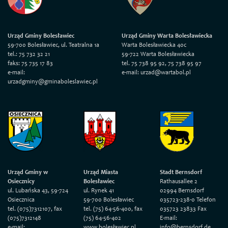
Urząd Gminy Bolesławiec
Urząd Gminy Warta Bolesławiecka
59-700 Bolesławiec, ul. Teatralna 1a
Warta Bolesławiecka 40c
tel.: 75 732 32 21
59-722 Warta Bolesławiecka
faks: 75 735 17 83
tel. 75 738 95 92, 75 738 95 97
e-mail:
e-mail: urzad@wartabol.pl
urzadgminy@gminaboleslawiec.pl
Urząd Gminy w
Urząd Miasta
Stadt Bernsdorf
Osiecznicy
Bolesławiec
Rathausallee 2
ul. Lubańska 43, 59-724
ul. Rynek 41
02994 Bernsdorf
Osiecznica
59-700 Bolesławiec
035723-238-0 Telefon
tel. (075)7312107, fax
tel. (75) 64-56-400, fax
035723 23833 Fax
(075)7312148
(75) 64-56-402
E-mail:
e-mail:
www.bolesławiec.pl
info@bernsdorf.de