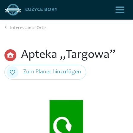
ŁUŻYCE BORY
Interessante Orte
Apteka „Targowa”
Zum Planer hinzufügen