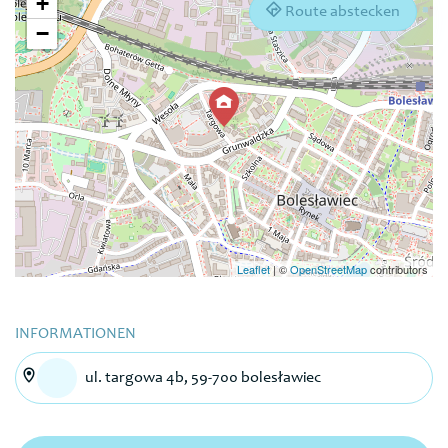
+
Route abstecken
−
Leaflet
|
©
OpenStreetMap
contributors
INFORMATIONEN
ul. targowa 4b, 59-700 bolesławiec