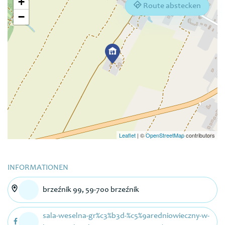
+
Route abstecken
−
Leaflet
|
©
OpenStreetMap
contributors
INFORMATIONEN
brzeźnik 99, 59-700 brzeźnik
sala-weselna-gr%c3%b3d-%c5%9aredniowieczny-w-