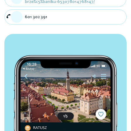
brze%c5%baniku-653078014768147/
601 302 391