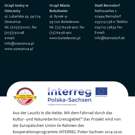
Urząd Gminy w
Urząd Miasta
Stadt Bernsdorf
Osiecznicy
Bolesławiec
Rathausallee 2
ul. Lubańska 43, 59-724
ul. Rynek 41
02994 Bernsdorf
Osiecznica
59-700 Bolesławiec
035723-238-0 Telefon
tel. (075)7312107, fax
tel. (75) 64-56-400, fax
035723 23833 Fax
(075)7312148
(75) 64-56-402
E-mail:
e-mail:
www.bolesławiec.pl
info@bernsdorf.de
info@osiecznica.pl
www.osiecznica.pl
Aus der Lausitz in die Heide. Mit dem Fahrrad durch das
Kultur- und Naturerbe im Grenzgebiet” Das Projekt wird von
der Europäischen Union im Rahmen des
Kooperationsprogramms INTERREG Polen-Sachsen 2014-2020