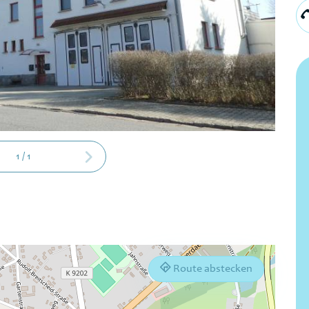
1
/
1
Route abstecken