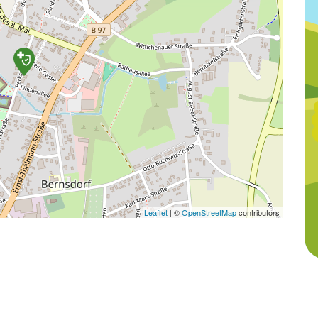
Leaflet
|
©
OpenStreetMap
contributors