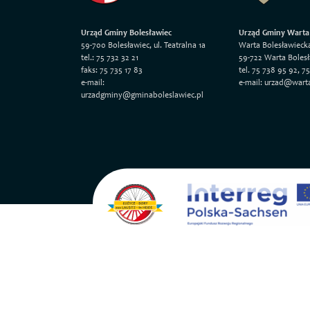
Urząd Gminy Bolesławiec
Urząd Gminy Warta
59-700 Bolesławiec, ul. Teatralna 1a
Warta Bolesławieck
tel.: 75 732 32 21
59-722 Warta Boles
faks: 75 735 17 83
tel. 75 738 95 92, 7
e-mail:
e-mail: urzad@wart
urzadgminy@gminaboleslawiec.pl