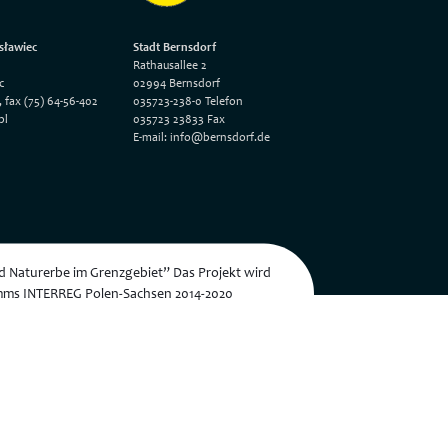
sławiec
Stadt Bernsdorf
Rathausallee 2
c
02994 Bernsdorf
, fax (75) 64-56-402
035723-238-0 Telefon
pl
035723 23833 Fax
E-mail: info@bernsdorf.de
nd Naturerbe im Grenzgebiet” Das Projekt wird
mms INTERREG Polen-Sachsen 2014-2020