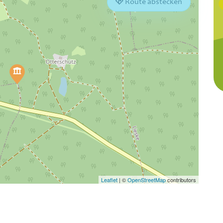
Route abstecken
Leaflet
|
©
OpenStreetMap
contributors