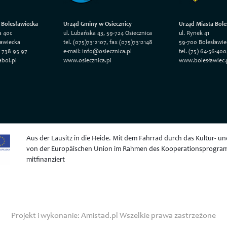
 Bolesławiecka
Urząd Gminy w Osiecznicy
Urząd Miasta Bole
a 40c
ul. Lubańska 43, 59-724 Osiecznica
ul. Rynek 41
ławiecka
tel. (075)7312107, fax (075)7312148
59-700 Bolesławie
5 738 95 97
e-mail: info@osiecznica.pl
tel. (75) 64-56-400
abol.pl
www.osiecznica.pl
www.bolesławiec.
Aus der Lausitz in die Heide. Mit dem Fahrrad durch das Kultur- u
von der Europäischen Union im Rahmen des Kooperationsprogra
mitfinanziert
Projekt i wykonanie:
Amistad.pl
Wszelkie prawa zastrzeżone