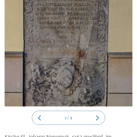
2
/
4