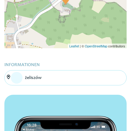
Leaflet
|
©
OpenStreetMap
contributors
INFORMATIONEN
żeliszów