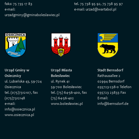
faks: 75 735 17 83
tel. 75 738 95 92, 75 738 95 97
e-mail:
e-mail: urzad@wartabol.pl
urzadgminy@gminaboleslawiec.pl
Urząd Gminy w
Urząd Miasta
Stadt Bernsdorf
Osiecznicy
Bolesławiec
Rathausallee 2
ul. Lubańska 43, 59-724
ul. Rynek 41
02994 Bernsdorf
Osiecznica
59-700 Bolesławiec
035723-238-0 Telefon
tel. (075)7312107, fax
tel. (75) 64-56-400, fax
035723 23833 Fax
(075)7312148
(75) 64-56-402
E-mail:
e-mail:
www.bolesławiec.pl
info@bernsdorf.de
info@osiecznica.pl
www.osiecznica.pl