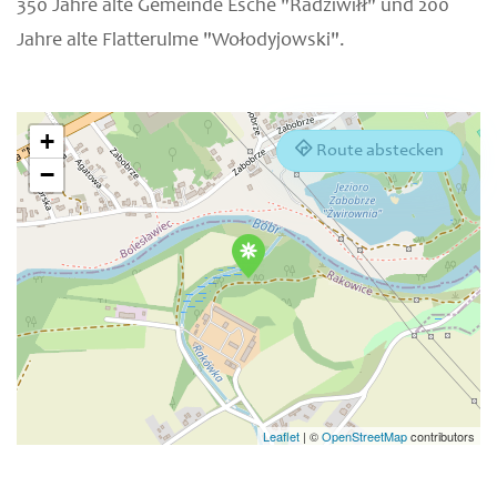
350 Jahre alte Gemeinde Esche "Radziwiłł" und 200
Jahre alte Flatterulme "Wołodyjowski".
+
Route abstecken
−
Leaflet
|
©
OpenStreetMap
contributors