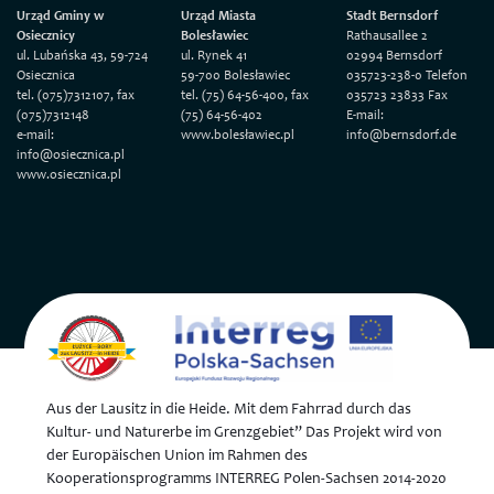
Urząd Gminy w
Urząd Miasta
Stadt Bernsdorf
Osiecznicy
Bolesławiec
Rathausallee 2
ul. Lubańska 43, 59-724
ul. Rynek 41
02994 Bernsdorf
Osiecznica
59-700 Bolesławiec
035723-238-0 Telefon
tel. (075)7312107, fax
tel. (75) 64-56-400, fax
035723 23833 Fax
(075)7312148
(75) 64-56-402
E-mail:
e-mail:
www.bolesławiec.pl
info@bernsdorf.de
info@osiecznica.pl
www.osiecznica.pl
Aus der Lausitz in die Heide. Mit dem Fahrrad durch das
Kultur- und Naturerbe im Grenzgebiet” Das Projekt wird von
der Europäischen Union im Rahmen des
Kooperationsprogramms INTERREG Polen-Sachsen 2014-2020